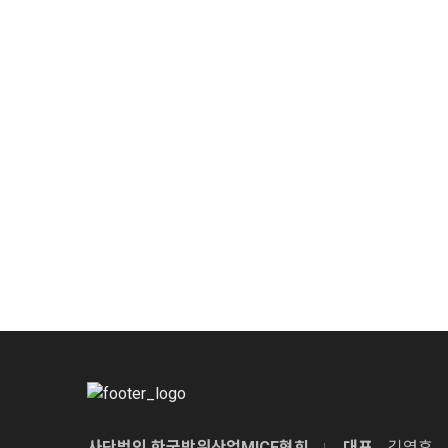
사단법인 한국방위산업MICE협회
대표
김영후