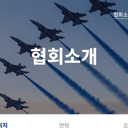
메뉴 건너뛰기
협회소
협회소개
취지
연혁